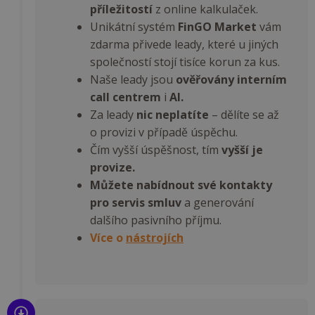
příležitostí
z online kalkulaček.
Unikátní systém
FinGO Market
vám
Poskytovatel /
zdarma přivede leady, které u jiných
Název
Vyprší
Popis
Doména
společností stojí tisíce korun za kus.
_ga
1 rok
Tento náz
Google LLC
Naše leady jsou
ověřovány interním
1
souboru c
.fingopropartnery.cz
měsíc
je spojen s
call centrem
i
AI.
Google
Universal
Za leady
nic neplatíte
– dělíte se až
Analytics - 
významná
o provizi v případě úspěchu.
aktualizac
běžněji
Čím vyšší úspěšnost, tím
vyšší je
používané
provize.
analytické 
Google. Te
Můžete nabídnout své kontakty
soubor coo
se používá 
pro servis smluv
a generování
rozlišení
jedinečnýc
dalšího pasivního příjmu.
uživatelů
Více o
nástrojích
přiřazení
náhodně
vygenerov
čísla jako
identifikát
klienta. Je
součástí k
požadavku
stránku na