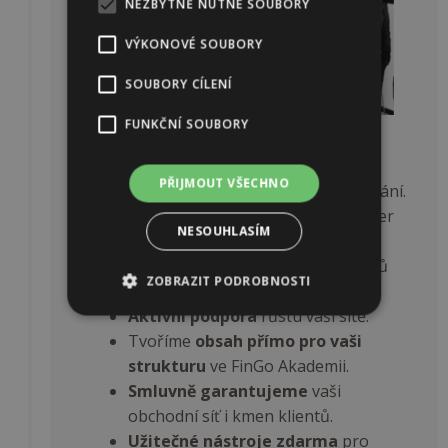
NEZBYTNĚ NUTNÉ SOUBORY
VÝKONOVÉ SOUBORY
SOUBORY CÍLENÍ
FUNKČNÍ SOUBORY
Vaše firma, vaše pravidla
PŘIJMOUT VŠECHNO
Vaše pravidla
kariéry a odměňování.
Podporujeme
brand Fingo partner
NESOUHLASÍM
nebo vaši vlastní značku.
Plně digitální nábor
nových členů
ZOBRAZIT PODROBNOSTI
vaší struktury.
Aktivní podpora
růstu vaší sítě.
Tvoříme
obsah přímo pro vaši
Nezbytně nutné soubory
strukturu
ve FinGo Akademii.
Výkonové soubory
Soubory cílení
Smluvně garantujeme
vaši
Funkční soubory
obchodní síť i kmen klientů.
Užitečné nástroje zdarma
pro