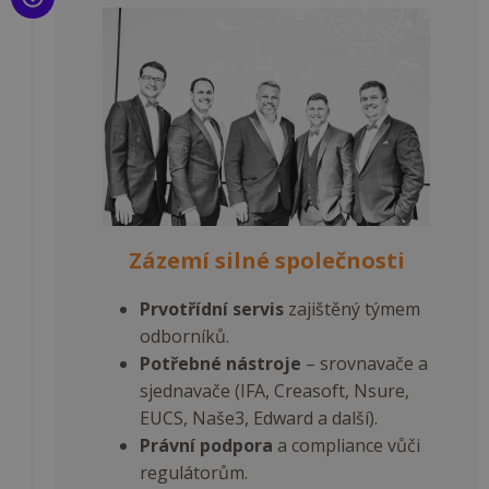
a slouží k
výpočtu úd
návštěvnící
relacích a
kampaních
analytické
přehledy 
_ga_FK1K8DD6FS
.fingopropartnery.cz
1 rok
Tento sou
1
cookie pou
měsíc
Google Ana
k zachován
stavu relac
Zázemí silné společnosti
Prvotřídní servis
zajištěný týmem
odborníků.
Potřebné nástroje
– srovnavače a
sjednavače (IFA, Creasoft, Nsure,
EUCS, Naše3, Edward a další).
Právní podpora
a compliance vůči
regulátorům.