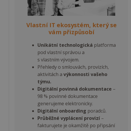
Vlastní IT ekosystém, který se
vám přizpůsobí
Unikátní technologická
platforma
pod vlastní správou a
s vlastním vývojem.
Přehledy o smlouvách, provizích,
aktivitách a
výkonnosti vašeho
týmu.
Digitální povinná dokumentace
–
98 % povinné dokumentace
generujeme elektronicky.
Digitální onboarding
poradců.
Průběžné vyplácení provizí
–
fakturujete je okamžitě po připsání