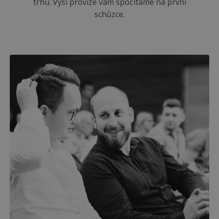
trhu. Výši provize vám spočítáme na první
schůzce.