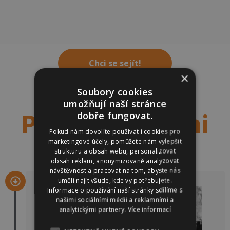
Chci se sejít!
×
Soubory cookies
umožňují naší stránce
Proč být s námi
dobře fungovat.
Pokud nám dovolíte používat i cookies pro
marketingové účely, pomůžete nám vylepšit
strukturu a obsah webu, personalizovat
obsah reklam, anonymizovaně analyzovat
návštěvnost a pracovat na tom, abyste nás
uměli najít všude, kde vy potřebujete.
Informace o používání naší stránky sdílíme s
našimi sociálními médii a reklamními a
analytickými partnery.
Více informací