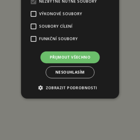
NEZBYTNĚ NUTNÉ SOUBORY
VÝKONOVÉ SOUBORY
SOUBORY CÍLENÍ
FUNKČNÍ SOUBORY
PŘIJMOUT VŠECHNO
NESOUHLASÍM
ZOBRAZIT PODROBNOSTI
Nezbytně nutné soubory
Výkonové soubory
Soubory cílení
Funkční soubory