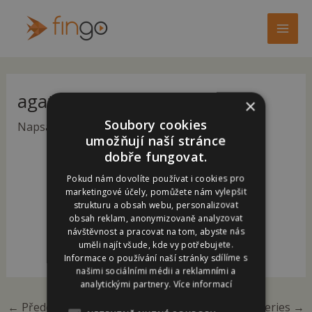
Přeskočit
Post
Mai
na
navigation
Men
obsah
agathaa@seznam.cz-2
×
Soubory cookies
Napsal
agathaa@seznam.cz
/
26. 11. 2024
umožňují naší stránce
dobře fungovat.
Pokud nám dovolíte používat i cookies pro
marketingové účely, pomůžete nám vylepšit
strukturu a obsah webu, personalizovat
obsah reklam, anonymizovaně analyzovat
návštěvnost a pracovat na tom, abyste nás
uměli najít všude, kde vy potřebujete.
Informace o používání naší stránky sdílíme s
našimi sociálními médii a reklamními a
analytickými partnery.
Více informací
←
Předchozí Galleries
Další Galleries
→