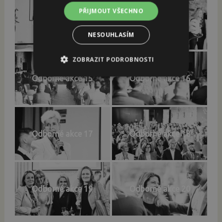
PŘIJMOUT VŠECHNO
Odborné akce 13
Odborné akce 14
NESOUHLASÍM
ZOBRAZIT PODROBNOSTI
Odborné akce 15
Odborné akce 16
Nezbytně nutné soubory
Výkonové soubory
Soubory cílení
Funkční soubory
Odborné akce 17
Odborné akce 18
Nezbytně nutné soubory cookie umožňují
základní funkce webových stránek, jako je
přihlášení uživatele a správa účtu. Webové
stránky nelze bez nezbytně nutných souborů
cookie správně používat.
Odborné akce 19
Odborné akce 20
Název
Poskytovatel / Doména
Vyprší
CookieScriptConsent
3
CookieScript
měsíce
www.fingopropartnery.cz