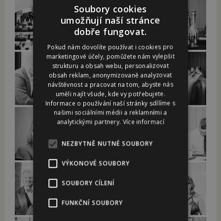
Soubory cookies
umožňují naší stránce
Odborné akce 05
Odborné akce 06
dobře fungovat.
Pokud nám dovolíte používat i cookies pro
marketingové účely, pomůžete nám vylepšit
strukturu a obsah webu, personalizovat
obsah reklam, anonymizovaně analyzovat
Odborné akce 07
Odborné akce 08
návštěvnost a pracovat na tom, abyste nás
uměli najít všude, kde vy potřebujete.
Informace o používání naší stránky sdílíme s
našimi sociálními médii a reklamními a
analytickými partnery.
Více informací
Odborné akce 09
Odborné akce 10
NEZBYTNĚ NUTNÉ SOUBORY
VÝKONOVÉ SOUBORY
SOUBORY CÍLENÍ
Odborné akce 11
Odborné akce 12
FUNKČNÍ SOUBORY